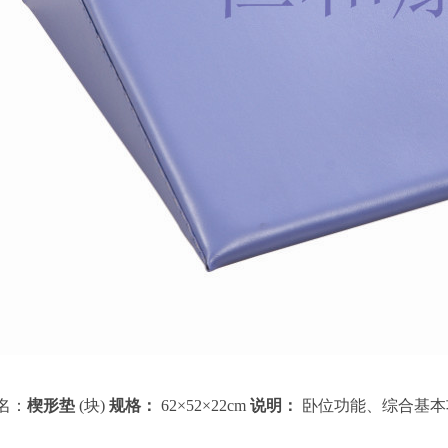
品名：
楔形垫
(块)
规格：
62×52×22cm
说明：
卧位功能、综合基本