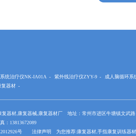
统治疗仪NK-IA01A
-
紫外线治疗仪ZYY-9
-
成人脑循环系统
康复器材
-
限公司-康复器材,康复器械,康复器材厂 地址：常州市进区牛塘镇文武路
13813672089
2012926号
法律声明
为您推荐:康复器材,手指康复训练器材