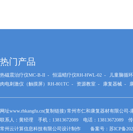
热门产品
热磁震治疗仪MC-B-II
-
恒温蜡疗仪RH-HWL-02
-
儿童脑循环系
肉电刺激仪（触摸屏）RH-801TC
-
资源教室
-
康复器械
-
网址www.rhkangfu.cn(复制链接) 常州市仁和康复器材有
联系人：黄经理 手机：13813672089 电话：13813672089 传真：
常州云计算信息科技有限公司
设计制作 备案号：
苏ICP备202